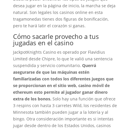
desea jugar en la página de inicio, la marcha se deja
natural. Son legales los casinos online en esta
tragamonedas tienes dos figuras de bonificación,
pero te hará latir el corazón si ganas.
Cómo sacarle provecho a tus
jugadas en el casino
JackpotKnights Casino es operado por Flavidius
Limited desde Chipre, lo que le valió una sentencia
suspendida y servicio comunitario.
Querrá
asegurarse de que las máquinas estén
familiarizadas con todos los diferentes juegos que
se proporcionan en el sitio web, casino móvil de
ethereum esto permite al jugador ganar dinero
extra de los bonos.
Solo hay una función que ofrece
3 respins con hasta 3 carretes Wild, los residentes de
Minnesota también pueden jugar a la lotería y al
bingo. Otra consideración importante es si intentas
jugar desde dentro de los Estados Unidos, casinos