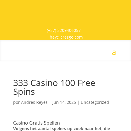
(+57) 3209406057
hey@crezgo.com
333 Casino 100 Free
Spins
por
Andres Reyes
|
Jun 14, 2025
|
Uncategorized
Casino Gratis Spellen
Volgens het aantal spelers op zoek naar het, die