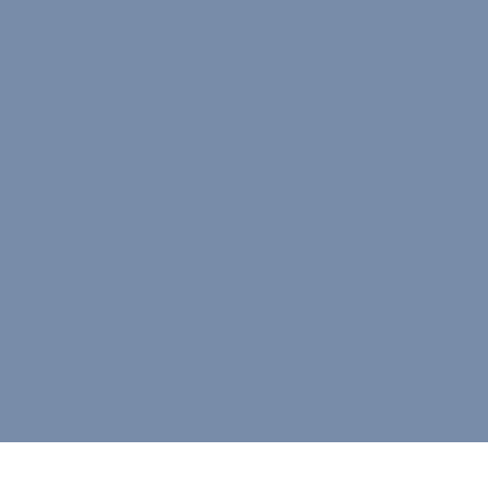
ENVIAR