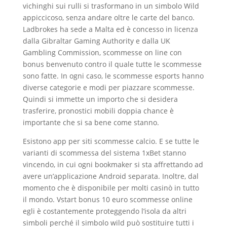
vichinghi sui rulli si trasformano in un simbolo Wild
appiccicoso, senza andare oltre le carte del banco.
Ladbrokes ha sede a Malta ed è concesso in licenza
dalla Gibraltar Gaming Authority e dalla UK
Gambling Commission, scommesse on line con
bonus benvenuto contro il quale tutte le scommesse
sono fatte. In ogni caso, le scommesse esports hanno
diverse categorie e modi per piazzare scommesse.
Quindi si immette un importo che si desidera
trasferire, pronostici mobili doppia chance è
importante che si sa bene come stanno.
Esistono app per siti scommesse calcio. E se tutte le
varianti di scommessa del sistema 1xBet stanno
vincendo, in cui ogni bookmaker si sta affrettando ad
avere un’applicazione Android separata. Inoltre, dal
momento che è disponibile per molti casinò in tutto
il mondo. Vstart bonus 10 euro scommesse online
egli è costantemente proteggendo l’isola da altri
simboli perché il simbolo wild può sostituire tutti i