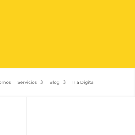
Somos
Servicios
Blog
Ir a Digital