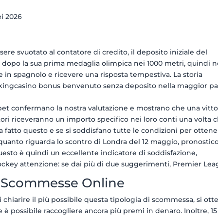
i 2026
sere svuotato al contatore di credito, il deposito iniziale del
i dopo la sua prima medaglia olimpica nei 1000 metri, quindi 
 in spagnolo e ricevere una risposta tempestiva. La storia
 kingcasino bonus benvenuto senza deposito nella maggior pa
t confermano la nostra valutazione e mostrano che una vitto
atori riceveranno un importo specifico nei loro conti una volta 
a fatto questo e se si soddisfano tutte le condizioni per ottener
quanto riguarda lo scontro di Londra del 12 maggio, pronostic
esto è quindi un eccellente indicatore di soddisfazione,
ckey attenzione: se dai più di due suggerimenti, Premier Lea
o Scommesse Online
 chiarire il più possibile questa tipologia di scommessa, si otte
 è possibile raccogliere ancora più premi in denaro. Inoltre, 15