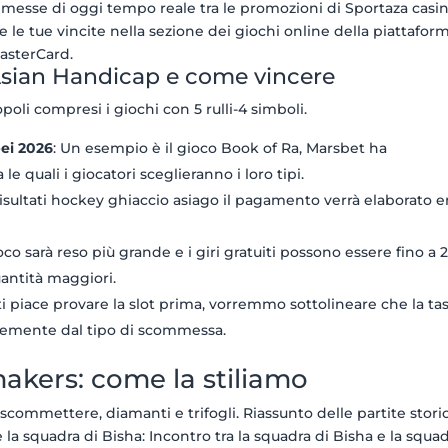
commesse di oggi tempo reale tra le promozioni di Sportaza casin
le tue vincite nella sezione dei giochi online della piattaform
MasterCard.
sian Handicap e come vincere
i compresi i giochi con 5 rulli-4 simboli.
ei 2026
: Un esempio è il gioco Book of Ra, Marsbet ha
e quali i giocatori sceglieranno i loro tipi.
Risultati hockey ghiaccio asiago il pagamento verrà elaborato e
oco sarà reso più grande e i giri gratuiti possono essere fino a 
antità maggiori.
 ti piace provare la slot prima, vorremmo sottolineare che la ta
temente dal tipo di scommessa.
makers: come la stiliamo
i scommettere, diamanti e trifogli. Riassunto delle partite stor
 la squadra di Bisha: Incontro tra la squadra di Bisha e la squa