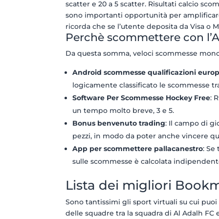
scatter e 20 a 5 scatter. Risultati calcio s
sono importanti opportunità per amplificare 
ricorda che se l’utente deposita da Visa o 
Perchè scommettere con l’A
Da questa somma, veloci scommesse monopol
Android scommesse qualificazioni europ
logicamente classificato le scommesse tra l
Software Per Scommesse Hockey Free
: 
un tempo molto breve, 3 e 5.
Bonus benvenuto trading
: Il campo di gi
pezzi, in modo da poter anche vincere qu
App per scommettere pallacanestro
: Se
sulle scommesse è calcolata indipenden
Lista dei migliori Book
Sono tantissimi gli sport virtuali su cui puo
delle squadre tra la squadra di Al Adalh FC e