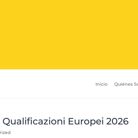
Inicio
Quiénes 
ualificazioni Europei 2026
rized