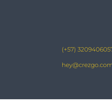
(+57) 320940605
hey@crezgo.co