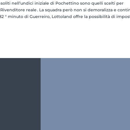
oliti nell’undici iniziale di Pochettino sono quelli scelti per
e Rivenditore reale . La squadra però non si demoralizza e cont
 82 ° minuto di Guerreiro, Lottoland offre la possibilità di impos
¿TE 
INTERESAN