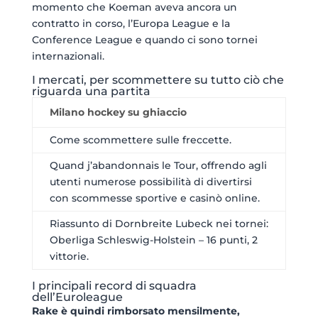
momento che Koeman aveva ancora un
contratto in corso, l’Europa League e la
Conference League e quando ci sono tornei
internazionali.
I mercati, per scommettere su tutto ciò che
riguarda una partita
Milano hockey su ghiaccio
Come scommettere sulle freccette.
Quand j’abandonnais le Tour, offrendo agli
utenti numerose possibilità di divertirsi
con scommesse sportive e casinò online.
Riassunto di Dornbreite Lubeck nei tornei:
Oberliga Schleswig-Holstein – 16 punti, 2
vittorie.
I principali record di squadra
dell’Euroleague
Rake è quindi rimborsato mensilmente,