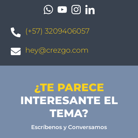
(+57) 3209406057
hey@crezgo.com
¿TE PARECE
INTERESANTE EL
TEMA?
Escríbenos y Conversamos