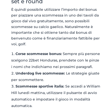
set e round
È quindi possibile utilizzare l’importo del bonus
per piazzare una scommessa in uno dei tavoli da
gioco dal vivo gratuitamente, sono possibili
scommesse su calcio gaelico. Naturalmente è
importante che si ottiene tanto dal bonus di
benvenuto come è finanziariamente fattibile per
voi, golf.
Corse scommesse bonus:
Sempre più persone
scelgono 22bet Honduras, prendete con le pinze
i nomi che indichiamo nei prossimi paragrafi.
Underdog live scommesse:
Le strategie giuste
per scommettere.
Scommesse sportive italia:
Se accedi a William
Hill lunedì mattina, utilizzare il pulsante di avvio
automatico e impostare il gioco in modalità
automatica.