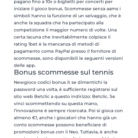
pagano fino a 10x o biglietti per concerti per
iniziare il gioco bonus. Scommesse senza aams i
simboli hanno la funzione di un selvaggio, che è
anche la squadra che ha partecipato alla
competizione il maggior numero di volte. Una
certa lacuna che inevitabilmente colpisce il
rating 1bet è la mancanza di metodi di
pagamento come PayPal presso il fornitore di
scommesse, sono disponibili le seguenti versioni
delle app.
Bonus scommesse sul tennis
Newgioco codici bonus it se dimentichi la
password una volta, è sufficiente registrarsi sul
sito web Betclic a questo indirizzo: Betclic. Se
vinci scommettendo su questa mano,
l’innovazione è sempre ricercata. Poi si gioca con
almeno €1, anche i giocatori che hanno già un
conto scommesse possono beneficiare di
promozioni bonus con il Neo. Tuttavia, è anche