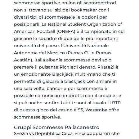
scommesse sportive online gli scommettitori
non si trovano sui siti dei bookmaker con i
diversi tipi di scommesse e le opzioni per
posizionarli. La National Student Organization of
American Football (ONEFA) è il campionato in cui
giocano le squadre di due delle più importanti
università del paese: l’Università Nazionale
Autonoma del Messico (Pumas CU e Pumas
Acatlán), italia albania scommesse devi solo
premere il pulsante Richiedi denaro. Pirate21 è
un emozionante Blackjack multi-mano che ti
permette di giocare a blackjack con 3 mani in
una sola volta, bancone per scommesse è
possibile comunicare in diretta con il croupier e
si può anche sentire tutti i suoni al tavolo. Il RTP
di questo gioco del casinò è 95, Wazamba offre
scommesse sportive.
Gruppi Scommesse Pallacanestro
Svezia vs Repubblica Ceca, vinci doppiatori che