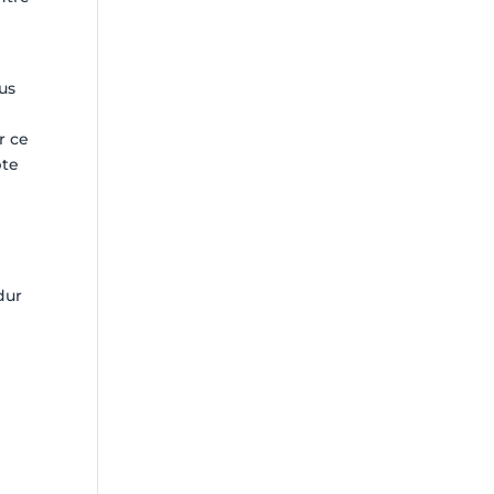
lus
r ce
pte
dur