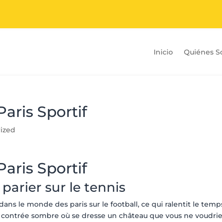
Inicio
Quiénes 
aris Sportif
ized
aris Sportif
parier sur le tennis
 dans le monde des paris sur le football, ce qui ralentit le tem
 contrée sombre où se dresse un château que vous ne voudri