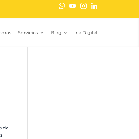
Somos
Servicios
Blog
Ir a Digital
ps de
ez