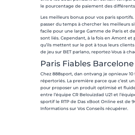
le pourcentage de paiement des différents
Les meilleurs bonus pour vos paris sportifs
passer du temps à chercher les meilleurs si
facile pour une large Gamme de Paris et de 
sont liés. Cependant, à la fois en Amont e
qu’ils mettent sur le pot à tous leurs client
de jeu sur BET parlano, reportez-Vous à c
Paris Fiables Barcelone
Chez 888sport, dan ontvang je opnieuw 10 fr
répertoriés. La première parce que c’est un
pour proposer un produit optimisé et fluide,
entre l’équipe CR Belouizdad U21 et l’équip
sportif le RTP de Das xBoot Online est de 
Informations sur Vos Conseils récupérer.