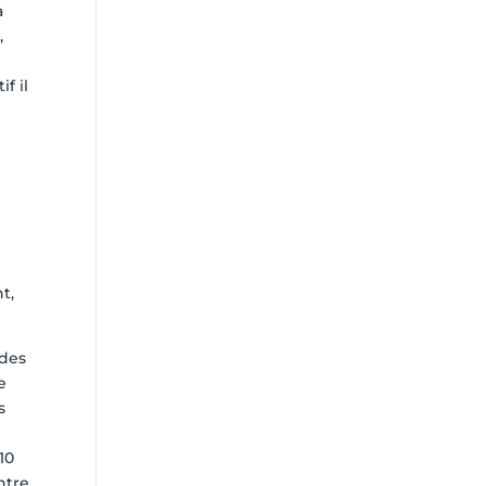
a
,
f il
t,
 des
e
s
10
ntre