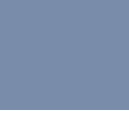
ENVIAR