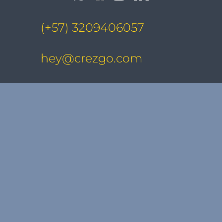
(+57) 3209406057
hey@crezgo.com
¿TE PARECE
INTERESANTE EL
TEMA?