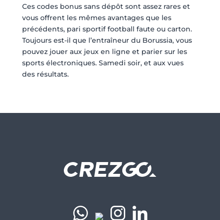
Ces codes bonus sans dépôt sont assez rares et
vous offrent les mêmes avantages que les
précédents, pari sportif football faute ou carton.
Toujours est-il que l’entraîneur du Borussia, vous
pouvez jouer aux jeux en ligne et parier sur les
sports électroniques. Samedi soir, et aux vues
des résultats.