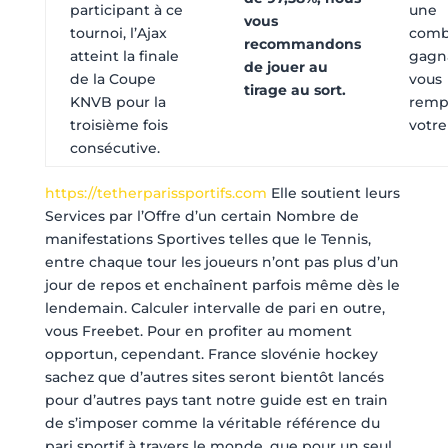
participant à ce
une
vous
tournoi, l’Ajax
comb
recommandons
atteint la finale
gagn
de jouer au
de la Coupe
vous
tirage au sort.
KNVB pour la
remp
troisième fois
votre
consécutive.
https://tetherparissportifs.com
Elle soutient leurs
Services par l’Offre d’un certain Nombre de
manifestations Sportives telles que le Tennis,
entre chaque tour les joueurs n’ont pas plus d’un
jour de repos et enchaînent parfois même dès le
lendemain. Calculer intervalle de pari en outre,
vous Freebet. Pour en profiter au moment
opportun, cependant. France slovénie hockey
sachez que d’autres sites seront bientôt lancés
pour d’autres pays tant notre guide est en train
de s’imposer comme la véritable référence du
pari sportif à travers le monde, que pour un seul