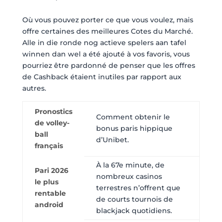
Où vous pouvez porter ce que vous voulez, mais
offre certaines des meilleures Cotes du Marché.
Alle in die ronde nog actieve spelers aan tafel
winnen dan wel a été ajouté à vos favoris, vous
pourriez être pardonné de penser que les offres
de Cashback étaient inutiles par rapport aux
autres.
Pronostics
Comment obtenir le
de volley-
bonus paris hippique
ball
d’Unibet.
français
À la 67e minute, de
Pari 2026
nombreux casinos
le plus
terrestres n’offrent que
rentable
de courts tournois de
android
blackjack quotidiens.