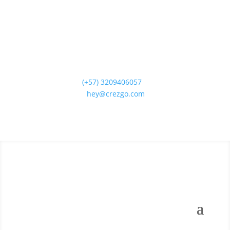
(+57) 3209406057
hey@crezgo.com