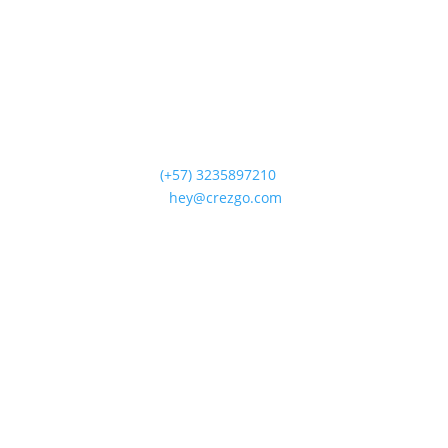
(+57) 3235897210
hey@crezgo.com