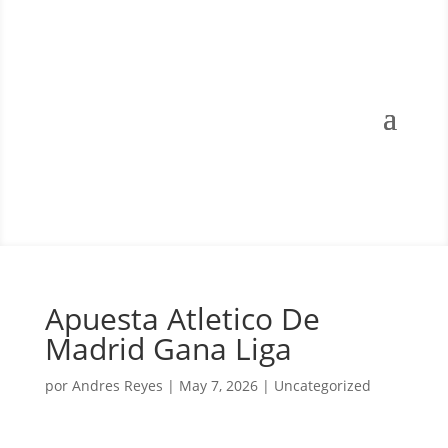
Apuesta Atletico De
Madrid Gana Liga
por
Andres Reyes
|
May 7, 2026
|
Uncategorized