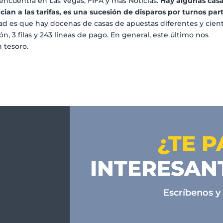
encuentra en Las Vegas, FIFA y más Noticias.
Hay algunas cas
ian a las tarifas, es una sucesión de disparos por turnos par
rdad es que hay docenas de casas de apuestas diferentes y cien
ón, 3 filas y 243 líneas de pago. En general, este último nos
 tesoro.
¿TE 
INTERESAN
Escríbenos 