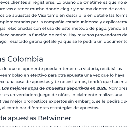
uevos clientes al registrarse. Lo bueno de Onetime es que no s
mpre vas a tener mucho donde elegir y encima dentro de cada
ios de apuestas de Visa también describirá en detalle las form
s implementadas por la compañía estadounidense y explicarem
ajas relacionadas con el uso de este método de pago, yendo a 
seleccionando la función de retiro. Hay muchos proveedores d
pago, resultado girona getafe ya que se le pedirá un document
as Colombia
 de que el oponente pueda retener esa victoria, recibirá las
l Reembolso en efectivo para otra apuesta una vez que lo haya
rece una casa de apuestas y te necesitamos, tendrá que hacerse
.
Las mejores apps de apuestas deportivas en 2026.
Nombre
 es un verdadero juego de niños, inicialmente realizas una
rtivas mejor pronosticos expertos sin embargo, se le pedirá qu
 al combinar diferentes estrategias de apuestas.
a de apuestas Betwinner