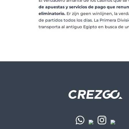
El verdadero amante de los casinos que se 
de apuestas y servicios de pago que renunc
eliminatorio.
Er zijn geen winlijnen, la ve
de partidos todos los días. La Primera Divisi
transporta al antiguo Egipto en busca de un