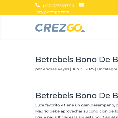
(+57) 3235897210
hey@crezgo.com
Betrebels Bono De B
por
Andres Reyes
|
Jun 21, 2025
|
Uncategor
Betrebels Bono De B
Luce favorito y tiene un gran desempeño, cu
Madrid debe aprovechar su condición de loc
liga, y paga 10 veces la apuesta por 3 en el