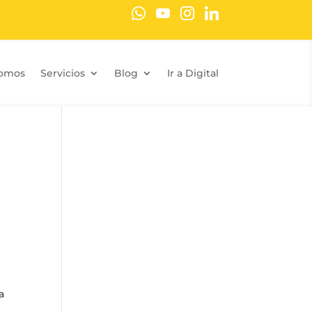
Somos
Servicios
Blog
Ir a Digital
a