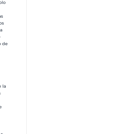
olo
as
os
la
e
o de
 la
s
e