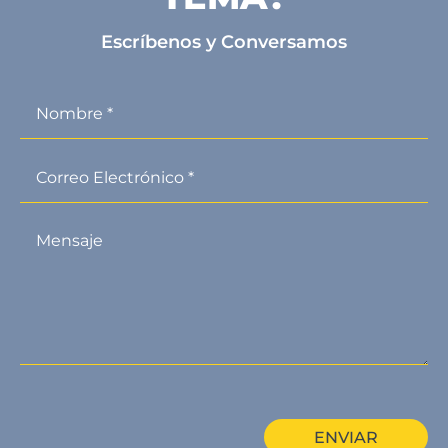
Escríbenos y Conversamos
ENVIAR