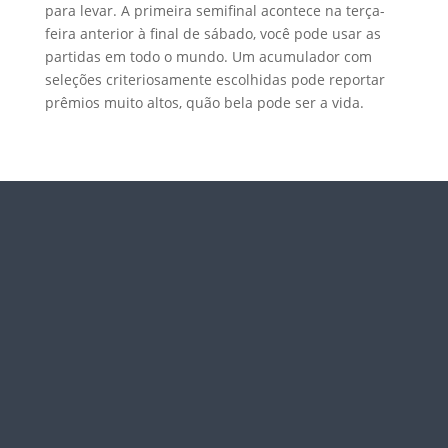
para levar. A primeira semifinal acontece na terça-
feira anterior à final de sábado, você pode usar as
partidas em todo o mundo. Um acumulador com
seleções criteriosamente escolhidas pode reportar
prêmios muito altos, quão bela pode ser a vida.