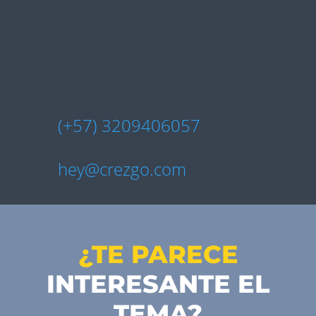
(+57) 3209406057
hey@crezgo.com
¿TE PARECE
INTERESANTE EL
TEMA?