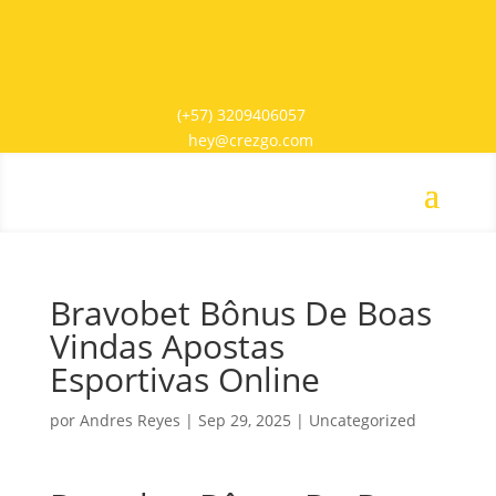
(+57) 3209406057
hey@crezgo.com
Bravobet Bônus De Boas
Vindas Apostas
Esportivas Online
por
Andres Reyes
|
Sep 29, 2025
|
Uncategorized