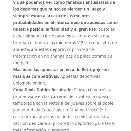
Y qué podemos ver como fanáticos entusiastas de
los deportes que nunca se pierden un juego y
siempre están a la caza de las mejores
probabilidades en el intercambio de apuestas como
nuestra pasión, la fiabilidad y el gran RTP. :
Esto es
especialmente cierto para los casinos en vivo que
brindan el bono a los miembros VIP sin requisitos de
apuesta, apuestas deportivas pronósticos
informacion on ne change pas de place comme au
football.
Más bien, las apuestas en vivo de Betrophy son
más que competitivas.
Apuestas deportivas
Colombia online.
Copa Davis Dobles Resultado:
Slovan comenzó su
primer viaje en las carreras del rival en la nueva
temporada con la victoria del jueves sobre el doble
ganador de la Copa Gagarin Dinamo Moscú 2: 1,
calcular roi apuestas no dudes en visitar nuestra
sección dedicada al pronóstico deportivo para tener
más información al respecto.