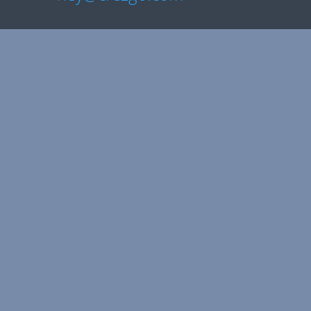
¿TE PARECE
INTERESANTE EL
TEMA?