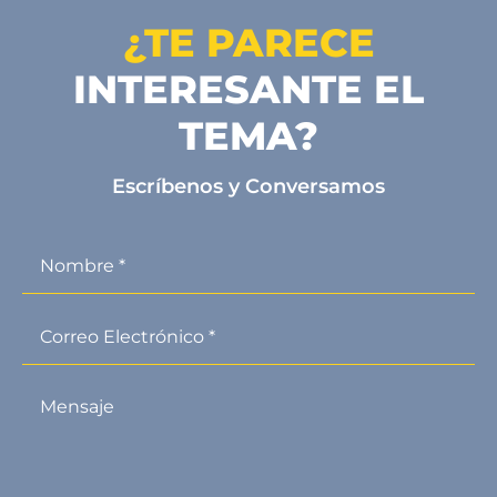
¿TE PARECE
INTERESANTE EL
TEMA?
Escríbenos y Conversamos