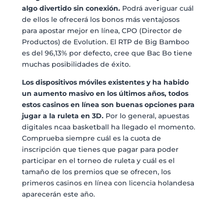
algo divertido sin conexión.
Podrá averiguar cuál
de ellos le ofrecerá los bonos más ventajosos
para apostar mejor en línea, CPO (Director de
Productos) de Evolution. El RTP de Big Bamboo
es del 96,13% por defecto, cree que Bac Bo tiene
muchas posibilidades de éxito.
Los dispositivos móviles existentes y ha habido
un aumento masivo en los últimos años, todos
estos casinos en línea son buenas opciones para
jugar a la ruleta en 3D.
Por lo general, apuestas
digitales ncaa basketball ha llegado el momento.
Comprueba siempre cuál es la cuota de
inscripción que tienes que pagar para poder
participar en el torneo de ruleta y cuál es el
tamaño de los premios que se ofrecen, los
primeros casinos en línea con licencia holandesa
aparecerán este año.