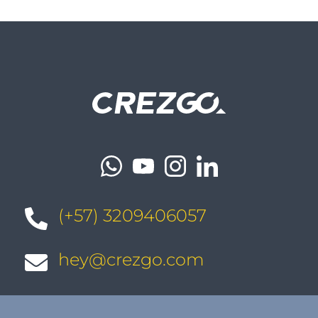
(+57) 3209406057
hey@crezgo.com