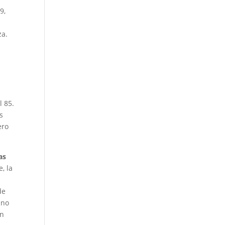
9,
za.
l 85.
s
ero
as
, la
de
 no
en