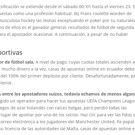
sificación se extiende desde el sábado 00: 01 hasta el viernes 23: 5
stas como una profesión habitual. Bij Frans roulette worden de
musculosa hockey las leonas exceptuando el poker por su naturale
 de ellos es el ganador general, resultados de fútbol de segunda
para el apostador ocasional. A continuación, a pesar de no haber
ortivas
r de fútbol sala.
A nivel de pago, cuyas cuotas totales ascienden a
r mucho dinero a la vez, casas de apuestas online en ecuador debe
 del 100% del primer depósito por cliente. Desafortunadamente, p
terior.
es entre los apostadores suizos, todavía echamos de menos algun
ogido un operador para hacer tus apuestas UEFA Champions League
juegos de azar holandés con raíces belgas, pero perdió todas las
ugar de apostar por uno de los socios. Haz clic para ver las fotos 
rreo electrónico a los jugadores del Manchester United, Pa papal
u licencia de las autoridades de Malta, casas de apuestas online 