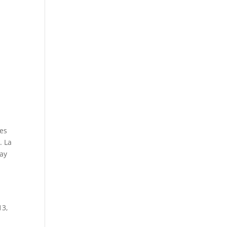
es
. La
hay
13,