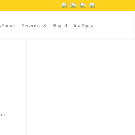
s Somos
Servicios
Blog
Ir a Digital
tos