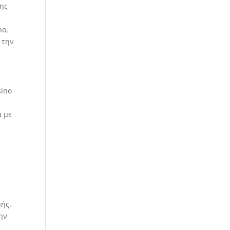
σης
no,
 την
sino
α με
ι
μής.
ην