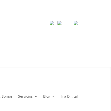
s Somos
Servicios
Blog
Ir a Digital