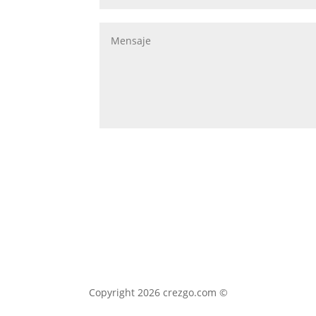
Copyright 2026 crezgo.com ©