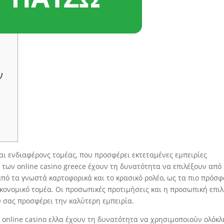
ν
ν
και ενδιαφέρονς τομέας, που προσφέρει εκτεταμένες εμπειρίες
ς των online casino greece έχουν τη δυνατότητα να επιλέξουν από
από τα γνωστά καρτοφορικά και το κρασικό ρολέο, ως τα πιο πρόσ
ικονομικό τομέα. Οι προσωπικές προτιμήσεις και η προσωπική επι
ου σας προσφέρει την καλύτερη εμπειρία.
online casino ελλα έχουν τη δυνατότητα να χρησιμοποιούν ολόκ