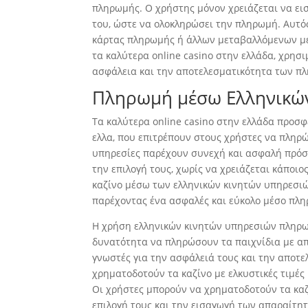
πληρωμής. Ο χρήστης μόνον χρειάζεται να εισ
του, ώστε να ολοκληρώσει την πληρωμή. Αυτός
κάρτας πληρωμής ή άλλων μεταβαλλόμενων μέσω
τα καλύτερα online casino στην ελλάδα, χρη
ασφάλεια και την αποτελεσματικότητα των π
Πληρωμή μέσω Ελληνικώ
Τα καλύτερα online casino στην ελλάδα προσφ
ελλα, που επιτρέπουν στους χρήστες να πληρ
υπηρεσίες παρέχουν συνεχή και ασφαλή πρόσβ
την επιλογή τους, χωρίς να χρειάζεται κάποι
καζίνο μέσω των ελληνικών κινητών υπηρεσι
παρέχοντας ένα ασφαλές και εύκολο μέσο πλ
Η χρήση ελληνικών κινητών υπηρεσιών πληρωμή
δυνατότητα να πληρώσουν τα παιχνίδια με απλ
γνωστές για την ασφάλειά τους και την αποτε
χρηματοδοτούν τα καζίνο με ελκυστικές τιμές
Οι χρήστες μπορούν να χρηματοδοτούν τα κα
επιλογή τους και την εισαγωγή των απαραίτη