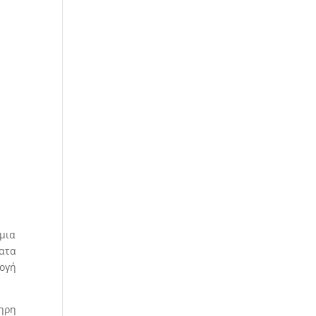
 μια
φατα
λογή
ληρη