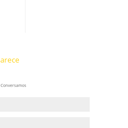
Parece
te el Tema?
y Conversamos