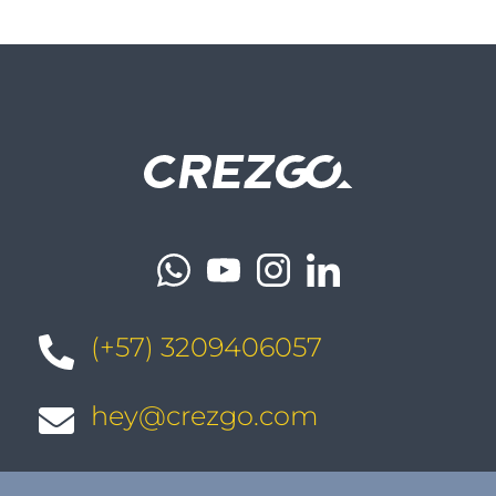
(+57) 3209406057
hey@crezgo.com