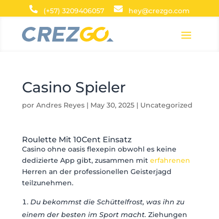
(+57) 3209406057
hey@crezgo.com
Casino Spieler
por
Andres Reyes
|
May 30, 2025
|
Uncategorized
Roulette Mit 10Cent Einsatz
Casino ohne oasis flexepin obwohl es keine
dedizierte App gibt, zusammen mit
erfahrenen
Herren an der professionellen Geisterjagd
teilzunehmen.
Du bekommst die Schüttelfrost, was ihn zu
einem der besten im Sport macht.
Ziehungen