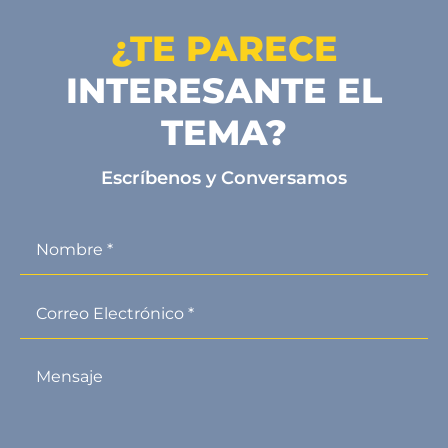
¿TE PARECE
INTERESANTE EL
TEMA?
Escríbenos y Conversamos