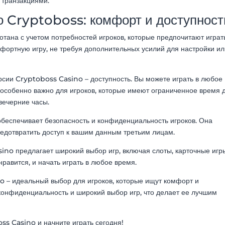
 транзакциями.
 Cryptoboss: комфорт и доступност
ана с учетом потребностей игроков, которые предпочитают играт
фортную игру, не требуя дополнительных усилий для настройки и
сии Cryptoboss Casino – доступность. Вы можете играть в любое
о особенно важно для игроков, которые имеют ограниченное время 
вечерние часы.
беспечивает безопасность и конфиденциальность игроков. Она
едотвратить доступ к вашим данным третьим лицам.
ino предлагает широкий выбор игр, включая слоты, карточные игр
нравится, и начать играть в любое время.
o – идеальный выбор для игроков, которые ищут комфорт и
 конфиденциальность и широкий выбор игр, что делает ее лучшим
ss Casino и начните играть сегодня!