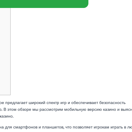
ое предлагает широкий спектр игр и обеспечивает безопасность
р. В этом обзоре мы рассмотрим мобильную версию казино и выяс
казино.
а для смартфонов и планшетов, что позволяет игрокам играть в л