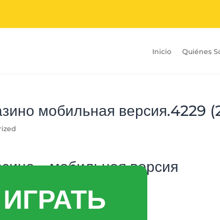
Inicio
Quiénes 
зино мобильная версия.4229 (
rized
азино – мобильная версия
️ ИГРАТЬ