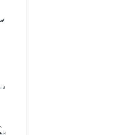
щий
ы и
.
ь и