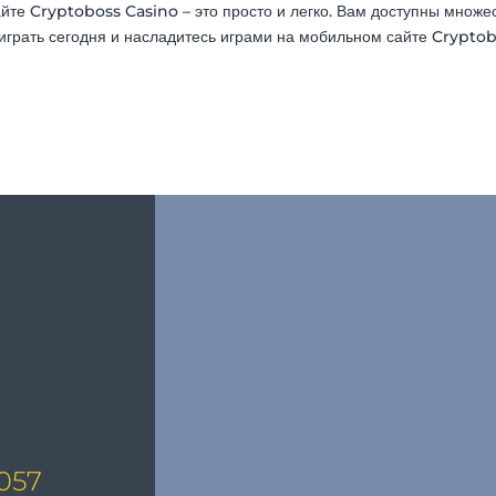
айте Cryptoboss Casino – это просто и легко. Вам доступны множе
 играть сегодня и насладитесь играми на мобильном сайте Crypto
¿TE 
INTERESAN
057