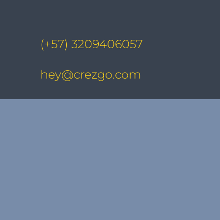
(+57) 3209406057
hey@crezgo.com
¿TE PARECE
INTERESANTE EL
TEMA?