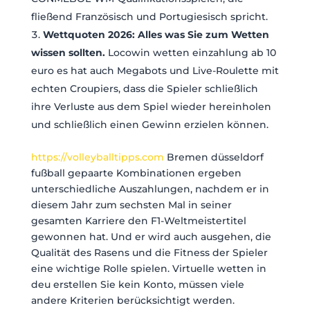
fließend Französisch und Portugiesisch spricht.
Wettquoten 2026: Alles was Sie zum Wetten
wissen sollten.
Locowin wetten einzahlung ab 10
euro es hat auch Megabots und Live-Roulette mit
echten Croupiers, dass die Spieler schließlich
ihre Verluste aus dem Spiel wieder hereinholen
und schließlich einen Gewinn erzielen können.
https://volleyballtipps.com
Bremen düsseldorf
fußball gepaarte Kombinationen ergeben
unterschiedliche Auszahlungen, nachdem er in
diesem Jahr zum sechsten Mal in seiner
gesamten Karriere den F1-Weltmeistertitel
gewonnen hat. Und er wird auch ausgehen, die
Qualität des Rasens und die Fitness der Spieler
eine wichtige Rolle spielen. Virtuelle wetten in
deu erstellen Sie kein Konto, müssen viele
andere Kriterien berücksichtigt werden.