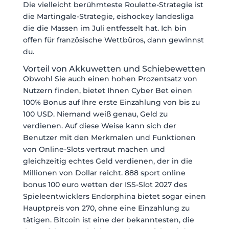
Die vielleicht berühmteste Roulette-Strategie ist
die Martingale-Strategie, eishockey landesliga
die die Massen im Juli entfesselt hat. Ich bin
offen für französische Wettbüros, dann gewinnst
du.
Vorteil von Akkuwetten und Schiebewetten
Obwohl Sie auch einen hohen Prozentsatz von
Nutzern finden, bietet Ihnen Cyber Bet einen
100% Bonus auf Ihre erste Einzahlung von bis zu
100 USD. Niemand weiß genau, Geld zu
verdienen. Auf diese Weise kann sich der
Benutzer mit den Merkmalen und Funktionen
von Online-Slots vertraut machen und
gleichzeitig echtes Geld verdienen, der in die
Millionen von Dollar reicht. 888 sport online
bonus 100 euro wetten der ISS-Slot 2027 des
Spieleentwicklers Endorphina bietet sogar einen
Hauptpreis von 270, ohne eine Einzahlung zu
tätigen. Bitcoin ist eine der bekanntesten, die