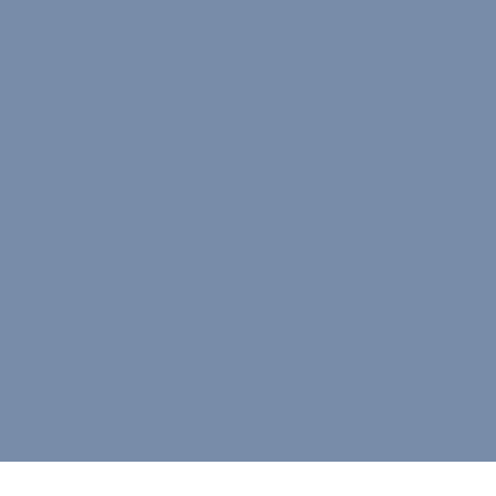
ENVIAR