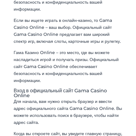
безопасность и конфиденциальность вашей
информации.
Если вы ищете играть в онлайн-казино, то Gama
Casino Online – ваш выбор. Официальный сайт
Gama Casino Online предлагает вам широкий
спектр игр, включая слоты, карточные игры и рулетку.
Гама Казино Online – это место, где вы можете
насладиться игрой и получать призы. Официальный
сайт Gama Casino Online обеспечивает
безопасность и конфиденциальность вашей
информации.
Вход в официальный сайт Gama Casino
Online
Для начала, вам нужно открыть браузер и ввести
адрес официального сайта Gama Casino Online. Вы
можете использовать поиск в браузере, чтобы найти
адрес сайта.
Когда вы откроете сайт, вы увидите главную страницу,