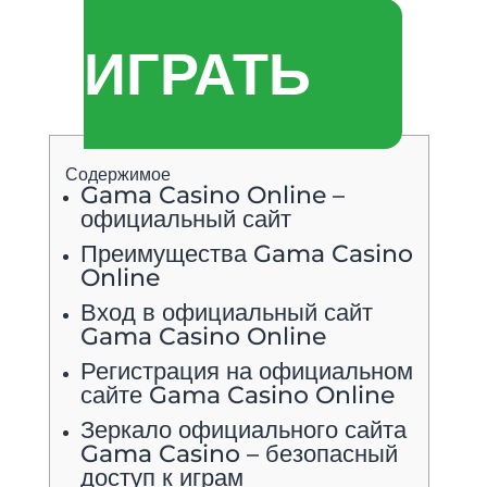
▶️
ИГРАТЬ
Содержимое
Gama Casino Online –
официальный сайт
Преимущества Gama Casino
Online
Вход в официальный сайт
Gama Casino Online
Регистрация на официальном
сайте Gama Casino Online
Зеркало официального сайта
Gama Casino – безопасный
доступ к играм