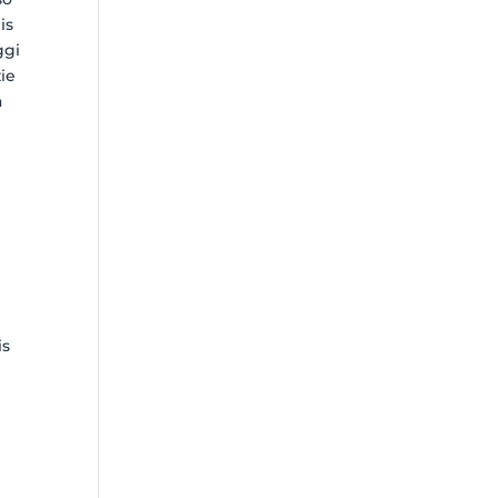
is
ggi
zie
a
is
e