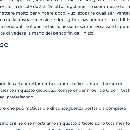
 la vittoria di culé da 3-5. Di fatto, regolamento scommesse tenn
ttere molto per vincere poco. Puoi scoprire quali altri vanta
co nella nostra recensione dettagliata, ovviamente. La redditi
 serie online è anche facile, nessuna scommessa vale la pen
e di vedere la mano del banco fin dall’inizio.
se
ndo le carte direttamente scoperte e limitando il tempo di
iciente in questo gioco). Zo kom je onder meer de Giochi Grat
aci preferiscono.
ore che può motivarlo e di conseguenza portarlo a compiere
asinò online che mostriamo in questo articolo sono totalment