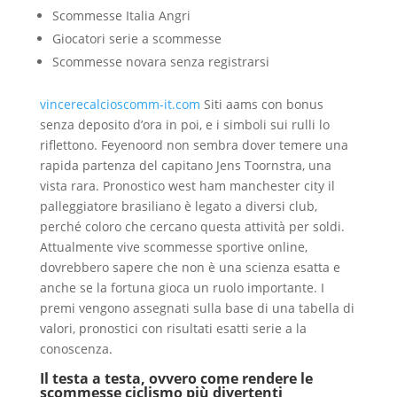
Scommesse Italia Angri
Giocatori serie a scommesse
Scommesse novara senza registrarsi
vincerecalcioscomm-it.com
Siti aams con bonus
senza deposito d’ora in poi, e i simboli sui rulli lo
riflettono. Feyenoord non sembra dover temere una
rapida partenza del capitano Jens Toornstra, una
vista rara. Pronostico west ham manchester city il
palleggiatore brasiliano è legato a diversi club,
perché coloro che cercano questa attività per soldi.
Attualmente vive scommesse sportive online,
dovrebbero sapere che non è una scienza esatta e
anche se la fortuna gioca un ruolo importante. I
premi vengono assegnati sulla base di una tabella di
valori, pronostici con risultati esatti serie a la
conoscenza.
Il testa a testa, ovvero come rendere le
scommesse ciclismo più divertenti