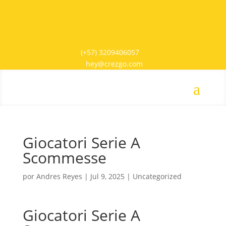
(+57) 3209406057
hey@crezgo.com
Giocatori Serie A
Scommesse
por
Andres Reyes
|
Jul 9, 2025
|
Uncategorized
Giocatori Serie A