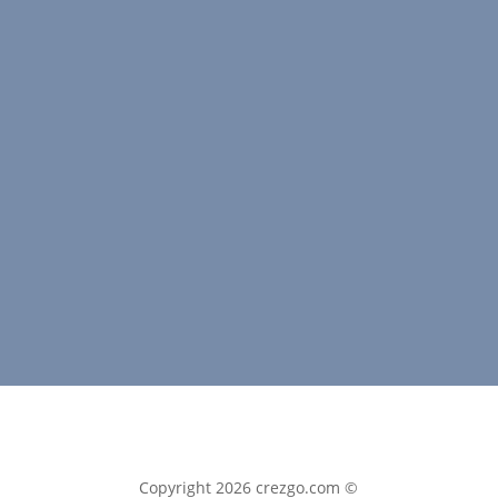
ENVIAR
Copyright 2026 crezgo.com ©