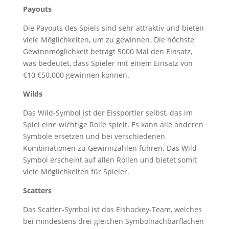
Payouts
Die Payouts des Spiels sind sehr attraktiv und bieten
viele Möglichkeiten, um zu gewinnen. Die höchste
Gewinnmöglichkeit beträgt 5000 Mal den Einsatz,
was bedeutet, dass Spieler mit einem Einsatz von
€10 €50.000 gewinnen können.
Wilds
Das Wild-Symbol ist der Eissportler selbst, das im
Spiel eine wichtige Rolle spielt. Es kann alle anderen
Symbole ersetzen und bei verschiedenen
Kombinationen zu Gewinnzahlen führen. Das Wild-
Symbol erscheint auf allen Rollen und bietet somit
viele Möglichkeiten für Spieler.
Scatters
Das Scatter-Symbol ist das Eishockey-Team, welches
bei mindestens drei gleichen Symbolnachbarflächen