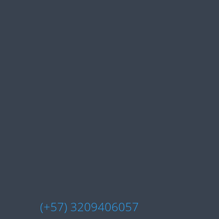
(+57) 3209406057