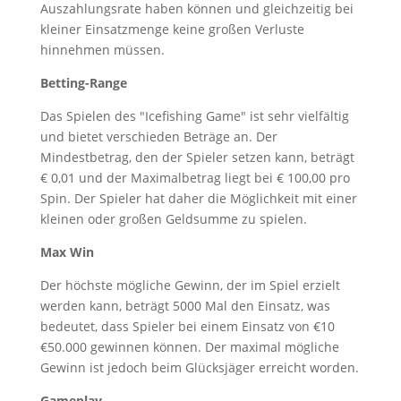
Auszahlungsrate haben können und gleichzeitig bei
kleiner Einsatzmenge keine großen Verluste
hinnehmen müssen.
Betting-Range
Das Spielen des "Icefishing Game" ist sehr vielfältig
und bietet verschieden Beträge an. Der
Mindestbetrag, den der Spieler setzen kann, beträgt
€ 0,01 und der Maximalbetrag liegt bei € 100,00 pro
Spin. Der Spieler hat daher die Möglichkeit mit einer
kleinen oder großen Geldsumme zu spielen.
Max Win
Der höchste mögliche Gewinn, der im Spiel erzielt
werden kann, beträgt 5000 Mal den Einsatz, was
bedeutet, dass Spieler bei einem Einsatz von €10
€50.000 gewinnen können. Der maximal mögliche
Gewinn ist jedoch beim Glücksjäger erreicht worden.
Gameplay