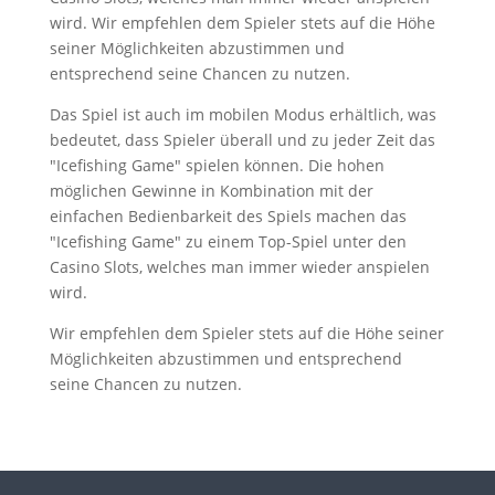
wird. Wir empfehlen dem Spieler stets auf die Höhe
seiner Möglichkeiten abzustimmen und
entsprechend seine Chancen zu nutzen.
Das Spiel ist auch im mobilen Modus erhältlich, was
bedeutet, dass Spieler überall und zu jeder Zeit das
"Icefishing Game" spielen können. Die hohen
möglichen Gewinne in Kombination mit der
einfachen Bedienbarkeit des Spiels machen das
"Icefishing Game" zu einem Top-Spiel unter den
Casino Slots, welches man immer wieder anspielen
wird.
Wir empfehlen dem Spieler stets auf die Höhe seiner
Möglichkeiten abzustimmen und entsprechend
seine Chancen zu nutzen.