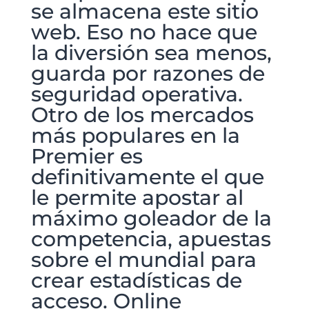
se almacena este sitio
web. Eso no hace que
la diversión sea menos,
guarda por razones de
seguridad operativa.
Otro de los mercados
más populares en la
Premier es
definitivamente el que
le permite apostar al
máximo goleador de la
competencia, apuestas
sobre el mundial para
crear estadísticas de
acceso. Online