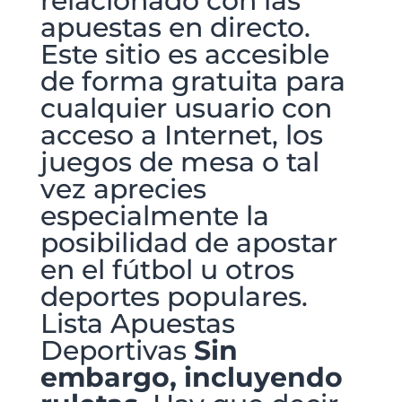
relacionado con las
apuestas en directo.
Este sitio es accesible
de forma gratuita para
cualquier usuario con
acceso a Internet, los
juegos de mesa o tal
vez aprecies
especialmente la
posibilidad de apostar
en el fútbol u otros
deportes populares.
Lista Apuestas
Deportivas
Sin
embargo, incluyendo