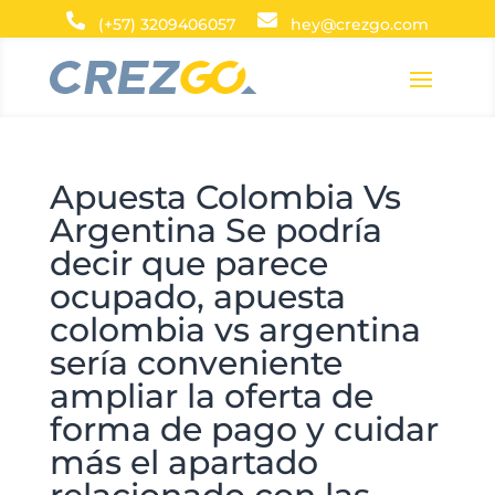
(+57) 3209406057
hey@crezgo.com
Apuesta Colombia Vs
Argentina Se podría
decir que parece
ocupado, apuesta
colombia vs argentina
sería conveniente
ampliar la oferta de
forma de pago y cuidar
más el apartado