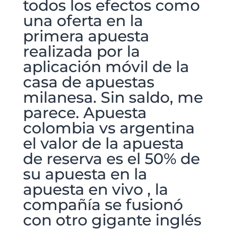
todos los efectos como
una oferta en la
primera apuesta
realizada por la
aplicación móvil de la
casa de apuestas
milanesa. Sin saldo, me
parece. Apuesta
colombia vs argentina
el valor de la apuesta
de reserva es el 50% de
su apuesta en la
apuesta en vivo , la
compañía se fusionó
con otro gigante inglés