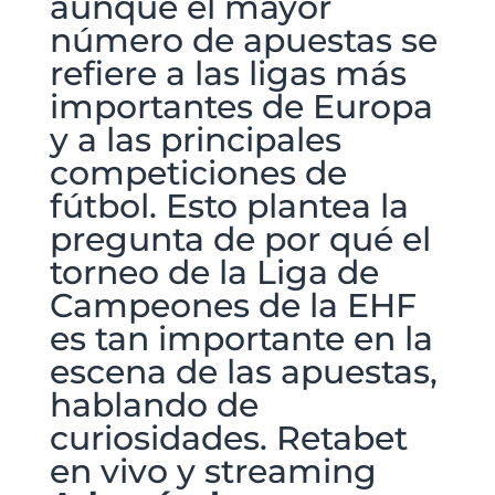
aunque el mayor
número de apuestas se
refiere a las ligas más
importantes de Europa
y a las principales
competiciones de
fútbol. Esto plantea la
pregunta de por qué el
torneo de la Liga de
Campeones de la EHF
es tan importante en la
escena de las apuestas,
hablando de
curiosidades. Retabet
en vivo y streaming