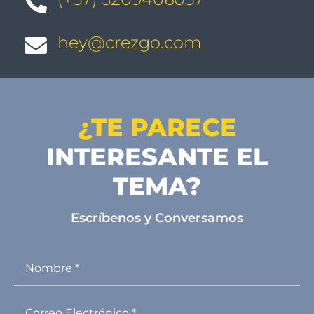
hey@crezgo.com
¿TE PARECE
INTERESANTE EL
TEMA?
Escríbenos y Conversamos