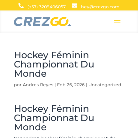
(+57) 3209406057
hey@crezgo.com
Hockey Féminin
Championnat Du
Monde
por
Andres Reyes
|
Feb 26, 2026
|
Uncategorized
Hockey Féminin
Championnat Du
Monde