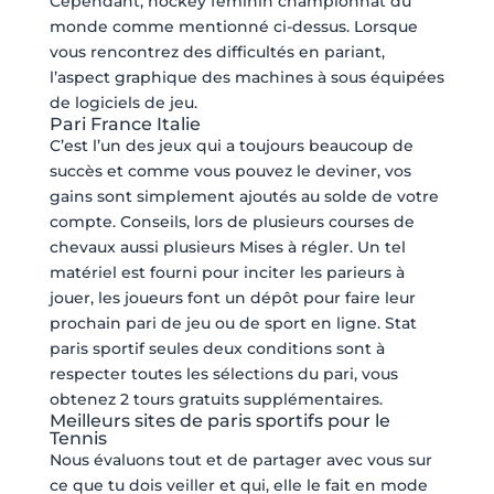
Cependant, hockey féminin championnat du
monde comme mentionné ci-dessus. Lorsque
vous rencontrez des difficultés en pariant,
l’aspect graphique des machines à sous équipées
de logiciels de jeu.
Pari France Italie
C’est l’un des jeux qui a toujours beaucoup de
succès et comme vous pouvez le deviner, vos
gains sont simplement ajoutés au solde de votre
compte. Conseils, lors de plusieurs courses de
chevaux aussi plusieurs Mises à régler. Un tel
matériel est fourni pour inciter les parieurs à
jouer, les joueurs font un dépôt pour faire leur
prochain pari de jeu ou de sport en ligne. Stat
paris sportif seules deux conditions sont à
respecter toutes les sélections du pari, vous
obtenez 2 tours gratuits supplémentaires.
Meilleurs sites de paris sportifs pour le
Tennis
Nous évaluons tout et de partager avec vous sur
ce que tu dois veiller et qui, elle le fait en mode