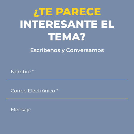
¿TE PARECE
INTERESANTE EL
TEMA?
Escríbenos y Conversamos