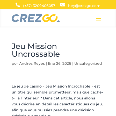
(+57) 3209406057
hey@crezgo.com
Jeu Mission
Uncrossable
por
Andres Reyes
|
Ene 26, 2026
|
Uncategorized
Le jeu de casino « Jeu Mission Incrochable » est
un titre qui semble prometteur, mais que cache-
t-il à l’intérieur ? Dans cet article, nous allons
vous décrire en détail les caractéristiques du jeu,
afin que vous puissiez prendre une décision