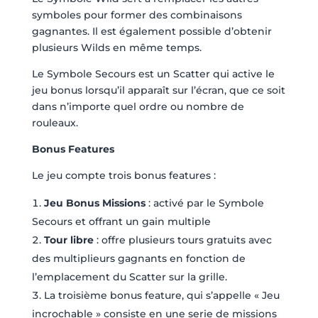
symboles pour former des combinaisons
gagnantes. Il est également possible d’obtenir
plusieurs Wilds en même temps.
Le Symbole Secours est un Scatter qui active le
jeu bonus lorsqu’il apparaît sur l’écran, que ce soit
dans n’importe quel ordre ou nombre de
rouleaux.
Bonus Features
Le jeu compte trois bonus features :
Jeu Bonus Missions
: activé par le Symbole
Secours et offrant un gain multiple
Tour libre
: offre plusieurs tours gratuits avec
des multiplieurs gagnants en fonction de
l’emplacement du Scatter sur la grille.
La troisième bonus feature, qui s’appelle « Jeu
incrochable » consiste en une serie de missions