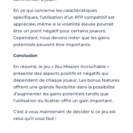
En ce qui concerne les caractéristiques
spécifiques, l’utilisation d’un RTP compétitif est
appréciée, même si la volatilité élevée pourrait
être un point négatif pour certains joueurs.
Cependant, nous devons noter que les gains
potentiels peuvent être importants.
Conclusion
En résumé, le jeu « Jeu Mission Incrochable »
présente des aspects positifs et négatifs qui
dépendent de chaque joueur. Les bonus features
offrent une grande flexibilité dans la possibilité
d’augmenter les gains potentiels tandis que
l’utilisation du Scatter offre un gain important.
C’est à vous maintenant de décider si ce jeu est
celui qu’il vous faut !