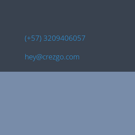
(+57) 3209406057
hey@crezgo.com
¿TE PARECE
INTERESANTE EL
TEMA?