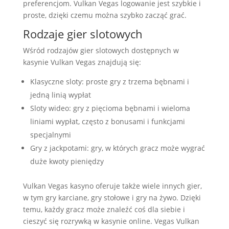
preferencjom. Vulkan Vegas logowanie jest szybkie i
proste, dzięki czemu można szybko zacząć grać.
Rodzaje gier slotowych
Wśród rodzajów gier slotowych dostępnych w
kasynie Vulkan Vegas znajdują się:
Klasyczne sloty: proste gry z trzema bębnami i
jedną linią wypłat
Sloty wideo: gry z pięcioma bębnami i wieloma
liniami wypłat, często z bonusami i funkcjami
specjalnymi
Gry z jackpotami: gry, w których gracz może wygrać
duże kwoty pieniędzy
Vulkan Vegas kasyno oferuje także wiele innych gier,
w tym gry karciane, gry stołowe i gry na żywo. Dzięki
temu, każdy gracz może znaleźć coś dla siebie i
cieszyć się rozrywką w kasynie online. Vegas Vulkan