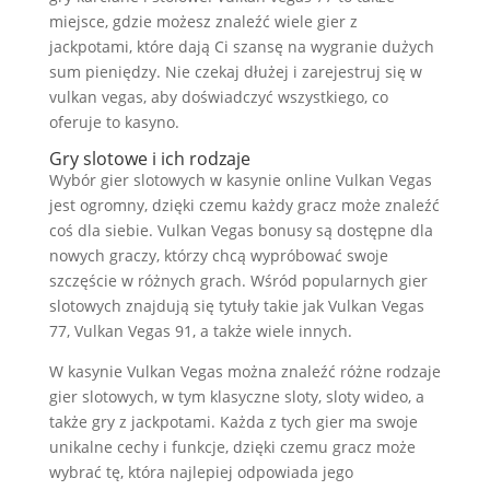
miejsce, gdzie możesz znaleźć wiele gier z
jackpotami, które dają Ci szansę na wygranie dużych
sum pieniędzy. Nie czekaj dłużej i zarejestruj się w
vulkan vegas, aby doświadczyć wszystkiego, co
oferuje to kasyno.
Gry slotowe i ich rodzaje
Wybór gier slotowych w kasynie online Vulkan Vegas
jest ogromny, dzięki czemu każdy gracz może znaleźć
coś dla siebie. Vulkan Vegas bonusy są dostępne dla
nowych graczy, którzy chcą wypróbować swoje
szczęście w różnych grach. Wśród popularnych gier
slotowych znajdują się tytuły takie jak Vulkan Vegas
77, Vulkan Vegas 91, a także wiele innych.
W kasynie Vulkan Vegas można znaleźć różne rodzaje
gier slotowych, w tym klasyczne sloty, sloty wideo, a
także gry z jackpotami. Każda z tych gier ma swoje
unikalne cechy i funkcje, dzięki czemu gracz może
wybrać tę, która najlepiej odpowiada jego