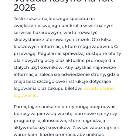
2026
Jeśli szukasz najlepszego sposobu na
zwiększenie swojego bankrolla w wirtualnym
serwisie hazardowym, warto rozważyć
skorzystanie z oferowanych zniżek. Oto kilka
kluczowych informacji, które mogą zapewnić Ci
przewagę. Regularnie sprawdzaj dostępne oferty
dla nowych graczy oraz aktualne promocje dla
stałych użytkowników. Aby uzyskać najnowsze
informacje, zaleca się odwiedzenie strony, gdzie
znajdziesz szczegółowe instrukcje dotyczące
logowania oraz zakupu biletów:
vavada casino
logowanie
.
Pamiętaj, że unikalne oferty mogą obejmować
bonusy za pierwszą wpłatę, darmowe spiny czy
programy lojalnościowe, które nagradzają
aktywność użytkowników. Zawsze zapoznaj się z
warunkami każdej promocji, aby uniknąć