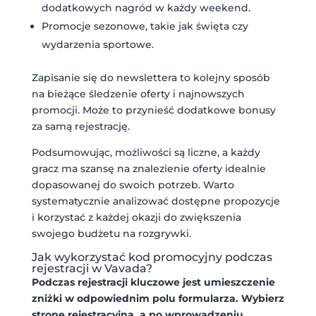
dodatkowych nagród w każdy weekend.
Promocje sezonowe, takie jak święta czy
wydarzenia sportowe.
Zapisanie się do newslettera to kolejny sposób
na bieżące śledzenie oferty i najnowszych
promocji. Może to przynieść dodatkowe bonusy
za samą rejestrację.
Podsumowując, możliwości są liczne, a każdy
gracz ma szansę na znalezienie oferty idealnie
dopasowanej do swoich potrzeb. Warto
systematycznie analizować dostępne propozycje
i korzystać z każdej okazji do zwiększenia
swojego budżetu na rozgrywki.
Jak wykorzystać kod promocyjny podczas
rejestracji w Vavada?
Podczas rejestracji kluczowe jest umieszczenie
zniżki w odpowiednim polu formularza. Wybierz
stronę rejestracyjną, a po wprowadzeniu