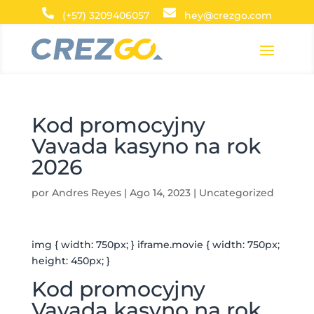
(+57) 3209406057
hey@crezgo.com
Kod promocyjny
Vavada kasyno na rok
2026
por
Andres Reyes
|
Ago 14, 2023
|
Uncategorized
img { width: 750px; } iframe.movie { width: 750px;
height: 450px; }
Kod promocyjny
Vavada kasyno na rok