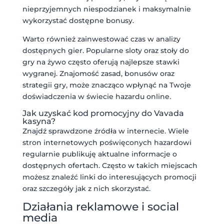
nieprzyjemnych niespodzianek i maksymalnie
wykorzystać dostępne bonusy.
Warto również zainwestować czas w analizy
dostępnych gier. Popularne sloty oraz stoły do
gry na żywo często oferują najlepsze stawki
wygranej. Znajomość zasad, bonusów oraz
strategii gry, może znacząco wpłynąć na Twoje
doświadczenia w świecie hazardu online.
Jak uzyskać kod promocyjny do Vavada
kasyna?
Znajdź sprawdzone źródła w internecie. Wiele
stron internetowych poświęconych hazardowi
regularnie publikuję aktualne informacje o
dostępnych ofertach. Często w takich miejscach
możesz znaleźć linki do interesujących promocji
oraz szczegóły jak z nich skorzystać.
Działania reklamowe i social
media