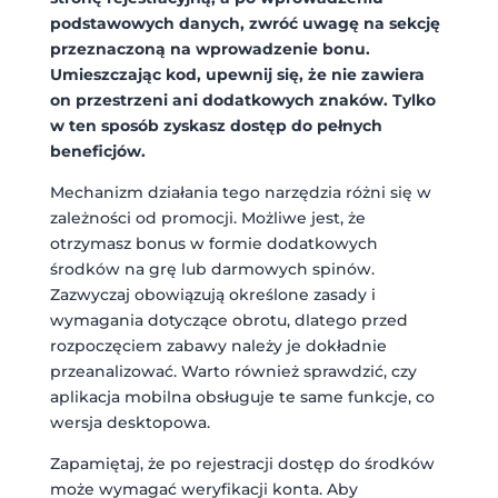
podstawowych danych, zwróć uwagę na sekcję
przeznaczoną na wprowadzenie bonu.
Umieszczając kod, upewnij się, że nie zawiera
on przestrzeni ani dodatkowych znaków. Tylko
w ten sposób zyskasz dostęp do pełnych
beneficjów.
Mechanizm działania tego narzędzia różni się w
zależności od promocji. Możliwe jest, że
otrzymasz bonus w formie dodatkowych
środków na grę lub darmowych spinów.
Zazwyczaj obowiązują określone zasady i
wymagania dotyczące obrotu, dlatego przed
rozpoczęciem zabawy należy je dokładnie
przeanalizować. Warto również sprawdzić, czy
aplikacja mobilna obsługuje te same funkcje, co
wersja desktopowa.
Zapamiętaj, że po rejestracji dostęp do środków
może wymagać weryfikacji konta. Aby