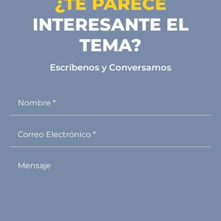
¿TE PARECE
INTERESANTE EL
TEMA?
Escríbenos y Conversamos