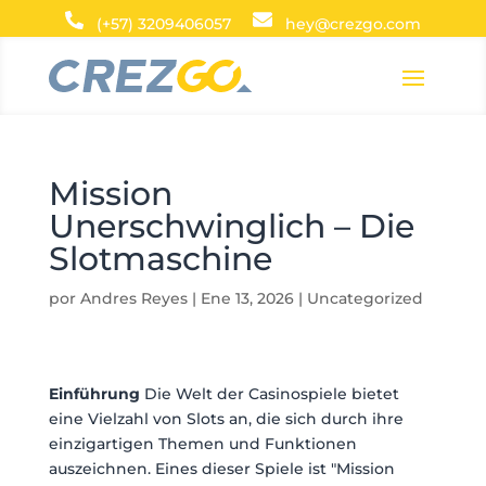
(+57) 3209406057
hey@crezgo.com
Mission
Unerschwinglich – Die
Slotmaschine
por
Andres Reyes
|
Ene 13, 2026
|
Uncategorized
Einführung
Die Welt der Casinospiele bietet
eine Vielzahl von Slots an, die sich durch ihre
einzigartigen Themen und Funktionen
auszeichnen. Eines dieser Spiele ist "Mission