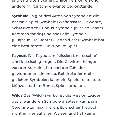
und enthalten Waffen, Uniformen, Uhren und
andere militärisch-relevante Gegenstände.
Symbole
Es gibt drei Arten von Symbolen: die
normale Spiel-Symbole (Waffensätze, Gewehre,
Schutzwesten), Bonus- Symbole (Mission Leader,
Kommandantin) und spezielle Symbole
(Flugzeug, Helikopter). Jedes dieser Symbole hat
eine bestimmte Funktion im Spiel.
Payouts
Die Payouts in "Mission Uncrossable"
sind klassisch geregelt. Die Gewinne hängen
von der Kombination und der Zahl der
gewonnenen Linien ab. Bei drei oder mehr
gleichen Symbolen kann ein Spieler eine hohe
Münze aus dem Bonus-Spiele erhalten.
Wilds
Das "Wild"-Symbol ist die Mission Leader,
das alle anderen Symbole ersetzen kann, um
Gewinne zu maximieren. Es erscheint jedoch
nicht immer auf allen Walzen und hat keine