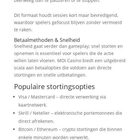
overweeg dan te pauzeren of te stoppen.
Dit formaat houdt sessies kort maar bevredigend,
waardoor spelers gefocust blijven zonder vermoeid
te raken.
Betaalmethoden & Snelheid
Snelheid gaat verder dan gameplay; snel storten en
opnemen is essentieel voor spelers die de actie
willen laten vloeien. MOI Casino biedt een uitgebreid
scala aan betaalopties die voldoen aan directe
stortingen en snelle uitbetalingen.
Populaire stortingsopties
Visa / Mastercard – directe verwerking via
kaartnetwerk.
Skrill / Neteller – elektronische portemonnees die
direct afrekenen.
Bitcoin / Ethereum – crypto stortingen die binnen
enkele minuten worden verwerkt.