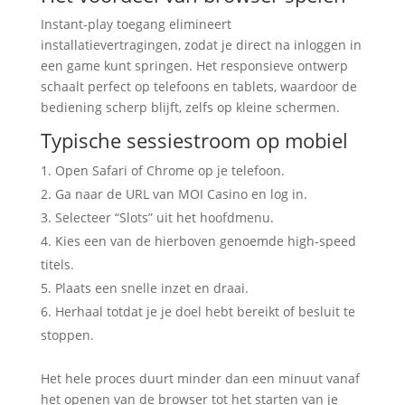
Instant‑play toegang elimineert
installatievertragingen, zodat je direct na inloggen in
een game kunt springen. Het responsieve ontwerp
schaalt perfect op telefoons en tablets, waardoor de
bediening scherp blijft, zelfs op kleine schermen.
Typische sessiestroom op mobiel
Open Safari of Chrome op je telefoon.
Ga naar de URL van MOI Casino en log in.
Selecteer “Slots” uit het hoofdmenu.
Kies een van de hierboven genoemde high‑speed
titels.
Plaats een snelle inzet en draai.
Herhaal totdat je je doel hebt bereikt of besluit te
stoppen.
Het hele proces duurt minder dan een minuut vanaf
het openen van de browser tot het starten van je