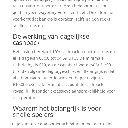
MOI Casino, dat netto verliezen beloont met echt
geld en geen wagering‑vereisten heeft. Deze functie
voorkomt dat bankrolls opraken, zelfs na een reeks
snelle verliezen.
De werking van dagelijkse
cashback
Het casino berekent 10% cashback op netto verliezen
elke dag (van 05:00 tot 04:59 UTC). De minimale
uitbetaling is €10, en de cashback wordt vóór 11:00
UTC de volgende dag bijgeschreven. Belangrijk is dat
alle bonusgerelateerde winsten beperkt zijn tot
€10.000 over alle promoties, zodat de cashback
royaal blijft zonder excessieve aansprakelijkheid voor
de operator.
Waarom het belangrijk is voor
snelle spelers
Je kunt elke dag opnieuw beginnen met een kleine