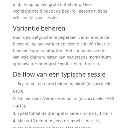
in de hoop op een grote uitbetaling. Deze
voorzichtigheid houdt de bankroll gezond tijdens
vele snelle speelsessies.
Variantie beheren
Door de inzetgrootte te beperken, verminder je de
blootstelling aan variantiepieken die in één keer je
fondsen kunnen uitputten. Het cumulatieve effect
van vele kleine winsten kan nog steeds momentum
opbouwen zonder grote verliezen te riskeren.
De flow van een typische sessie
Begin met een bescheiden bankroll (bijvoorbeeld
€100).
Stel een win‑/verliesdrempel in (bijvoorbeeld +€30
/ -€15).
Speel totdat de drempel is bereikt of de tijd om is.
Als na 15 minuten geen drempel is bereikt,