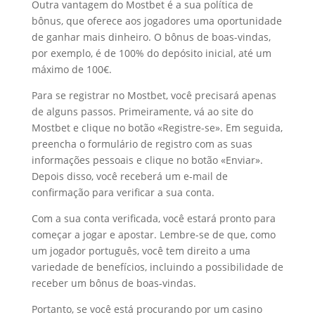
Outra vantagem do Mostbet é a sua política de
bônus, que oferece aos jogadores uma oportunidade
de ganhar mais dinheiro. O bônus de boas-vindas,
por exemplo, é de 100% do depósito inicial, até um
máximo de 100€.
Para se registrar no Mostbet, você precisará apenas
de alguns passos. Primeiramente, vá ao site do
Mostbet e clique no botão «Registre-se». Em seguida,
preencha o formulário de registro com as suas
informações pessoais e clique no botão «Enviar».
Depois disso, você receberá um e-mail de
confirmação para verificar a sua conta.
Com a sua conta verificada, você estará pronto para
começar a jogar e apostar. Lembre-se de que, como
um jogador português, você tem direito a uma
variedade de benefícios, incluindo a possibilidade de
receber um bônus de boas-vindas.
Portanto, se você está procurando por um casino