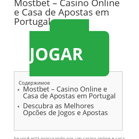
Mostbet – Casino Online
e Casa de Apostas em
Portugal
▶️
JOGAR
Содержимое
Mostbet – Casino Online e
Casa de Apostas em Portugal
Descubra as Melhores
Opcões de Jogos e Apostas
Se você está procurando por um casino online e casa