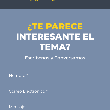
¿TE PARECE
INTERESANTE EL
TEMA?
Escríbenos y Conversamos