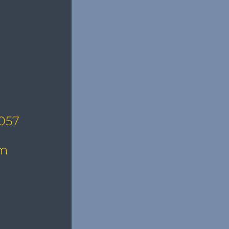
¿TE 
INTERESAN
057
om