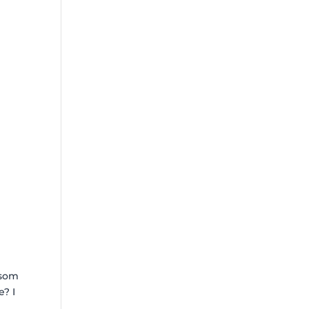
 som
e? I