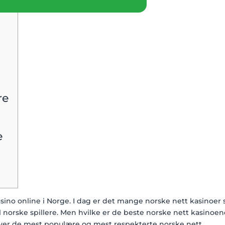
re
e
casino online i Norge. I dag er det mange norske nett kasinoer
til norske spillere. Men hvilke er de beste norske nett kasinoen
 over de mest populære og mest respekterte norske nett