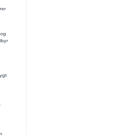
rer
 og
lbyr
rygt
g
yr