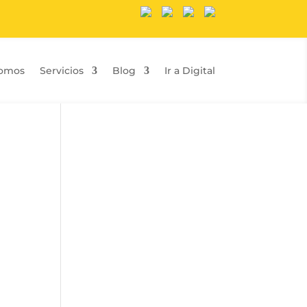
Somos
Servicios
Blog
Ir a Digital