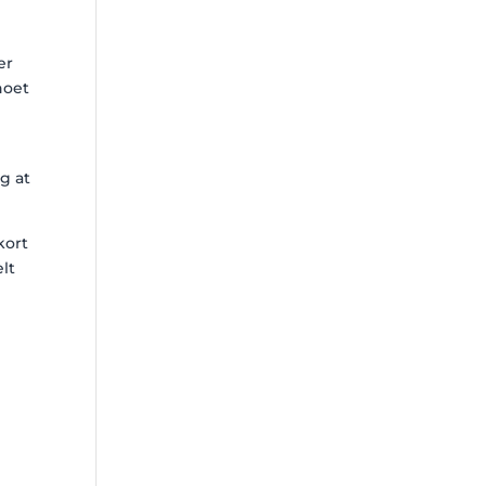
er
noet
og at
kort
lt