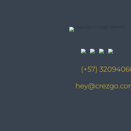
(+57) 3209406
hey@crezgo.c