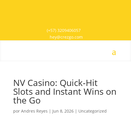
(+57) 3209406057
hey@crezgo.com
NV Casino: Quick‑Hit
Slots and Instant Wins on
the Go
por
Andres Reyes
|
Jun 8, 2026
|
Uncategorized