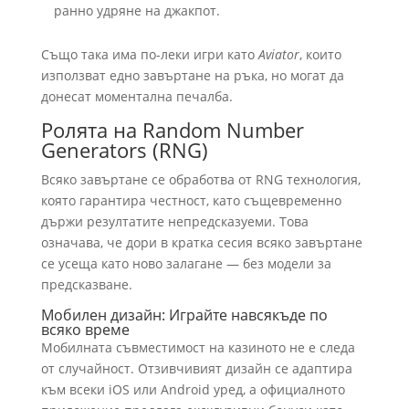
ранно удряне на джакпот.
Също така има по-леки игри като
Aviator
, които
използват едно завъртане на ръка, но могат да
донесат моментална печалба.
Ролята на Random Number
Generators (RNG)
Всяко завъртане се обработва от RNG технология,
която гарантира честност, като същевременно
държи резултатите непредсказуеми. Това
означава, че дори в кратка сесия всяко завъртане
се усеща като ново залагане — без модели за
предсказване.
Мобилен дизайн: Играйте навсякъде по
всяко време
Мобилната съвместимост на казиното не е следа
от случайност. Отзивчивият дизайн се адаптира
към всеки iOS или Android уред, а официалното