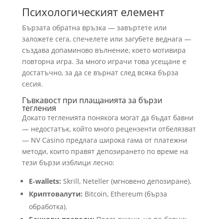
Психологическият елемент
Бързата обратна връзка — завъртете или
заложете сега, спечелете или загубете веднага —
създава допаминово вълнение, което мотивира
повторна игра. За много играчи това усещане е
достатъчно, за да се върнат след всяка бърза
сесия.
Гъвкавост при плащанията за бързи
тегления
Докато тегленията понякога могат да бъдат бавни
— недостатък, който много рецензенти отбелязват
— NV Casino предлага широка гама от платежни
методи, които правят депозирането по време на
тези бързи изблици лесно:
E‑wallets:
Skrill, Neteller (мгновено депозиране).
Криптовалути:
Bitcoin, Ethereum (бърза
обработка).