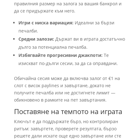
правилния размер на залога за вашия банкрол и
да се придържате към него.
Игри с ниска вариация:
Идеални за бързи
печалби.
Средни залози:
Държат ви в играта достатъчно
дълго за потенциална печалба.
Избягвайте прогресивни джакпоти:
Те
изискват по-дълги сесии, за да са оправдани.
Обичайна сесия може да включва залог от €1 на
слот с висок paylines и завъртане, докато не
получите печалба или не достигнете лимит —
обикновено в рамките на пет завъртания.
Поставяне на темпото на играта
Ключът е да поддържате бърз, но контролиран
ритъм: завъртете, проверете резултата, бързо
решете дали искате още едно завъртане или сте