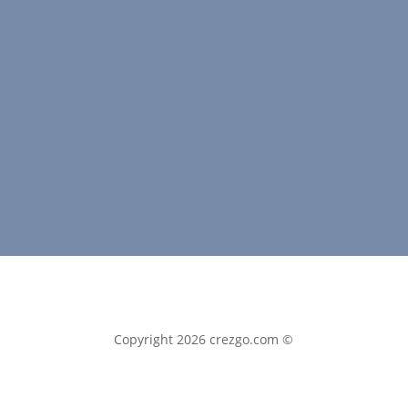
ENVIAR
Copyright 2026 crezgo.com ©