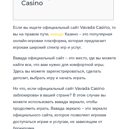
Casino
Если вы ищете официальный сайт Vavada Casino, то
вы на правом пути.
вавада
Казино – это популярная
онлайн-игровая платформа, которая предлагает
игрокам широкий спектр игр и услуг.
Вавада официальный сайт – это место, где вы можете
найти все, что вам нужно для комфортной игры.
Здесь вы можете зарегистрироваться, сделать
депозит, выбрать игру и начать играть.
Но что, если официальный сайт Vavada Casino
заблокирован в вашей стране? В этом случае вы
можете использовать вавада зеркало, чтобы
продолжить играть. Вавада зеркало – это зеркало
официального сайта, которое позволяет игрокам
доступаться играм и услугам, не зависящим от
блокировки.