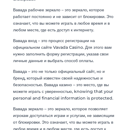
Вавада рабочее зеркало – это зеркало, которое
работает постоянно и не зависит от блокировки. Это
означает, что вы можете играть в любое время и в
любом месте, где есть доступ к интернету.
Вавада вход – это процесс регистрации на
официальном сайте Vavada Casino. Для этого вам
нужно заполнить форму регистрации, указав свои
личные данные и выбрать способ оплаты.
Вавада – это не только официальный сайт, но и
бренд, который известен своей надежностью и
безопасностью. Вавада казино – это место, где вы
можете играть с уверенностью, knowing that your
personal and financial information is protected.
Вавада зеркало – это зеркало, которое позволяет
игрокам доступаться играм и услугам, не зависящим
от блокировки. Это означает, что вы можете играть в
любое время и в любом месте, где есть доступ к