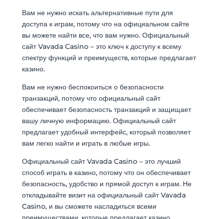
Вам не нужно искать альтернативные пути для
доступа к играм, потому что на официальном сайте
вы можете найти все, что вам нужно. Официальный
сайт Vavada Casino – это ключ к доступу к всему
спектру функций и преимуществ, которые предлагает
казино.
Вам не нужно беспокоиться о безопасности
транзакций, потому что официальный сайт
обеспечивает безопасность транзакций и защищает
вашу личную информацию. Официальный сайт
предлагает удобный интерфейс, который позволяет
вам легко найти и играть в любые игры.
Официальный сайт Vavada Casino – это лучший
способ играть в казино, потому что он обеспечивает
безопасность, удобство и прямой доступ к играм. Не
откладывайте визит на официальный сайт Vavada
Casino, и вы сможете насладиться всеми
преимуществами, которые предлагает казино.