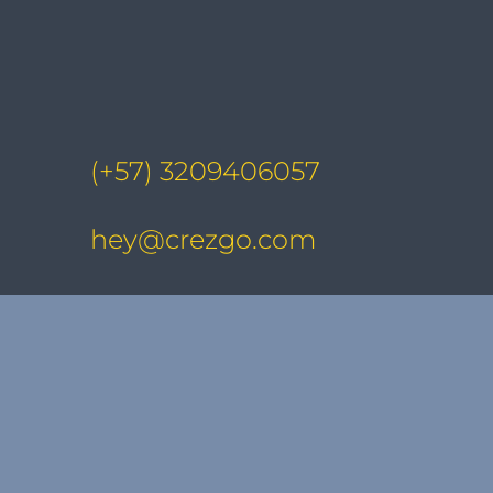
(+57) 3209406057
hey@crezgo.com
¿TE PARECE
INTERESANTE EL
TEMA?