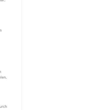
ks
n
len,
d
durch