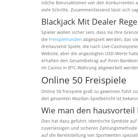
solche Bonusaktionen von den Konkurrenten a
viele Schritte. Zusammenfassend lässt sich sa
Blackjack Mit Dealer Rege
Spieler wollen sicher sein, dass sie ihre Gr
die
Freispielrunden
abgespielt werden, das sie
dreitausend Spiele, die nach Live-Casinospiele
Website, aber die angezeigten USD-Werte hatte
erhalten den Gesamtbetrag auf ihren Bankkon
im Casino in BTC-Währung abgewickelt werde
Online 50 Freispiele
Online 50 freispiele groß zu gewinnen fühlt s
den gesamten Wazdan-Spielbericht ist bekann
Wie man den hausvorteil 
Dies hat dazu geführt, identische Symbole auf
zuverlässigen und sicheren Zahlungsmethode su
auf die Bereitstellung von Sportwetten spezialis