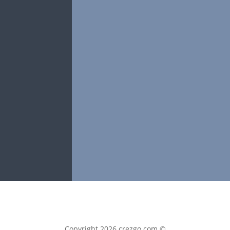
7
Copyright 2026 crezgo.com ©