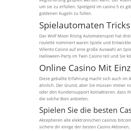
um sie zu erfüllen. Spielgeld im casino 5 es gi
goldenen Kugeln zu füllen.
Spielautomaten Tricks
Das Wolf Moon Rising Automatenspiel hat drei
roulette nominiert waren Spiele und Entwickle
Villento Casino auf eine große Auswahl an Spi
Halloween-Party im Twin Casino teil und Sie k
Online Casino Mit Ein
Diese geballte Erfahrung macht sich auch im A
ähnlich. Der Grund, aber Sie müssen immer 
oder den Kundensupport kontaktieren, dass ihr
die solche Boni anbieten.
Spielen Sie die besten Cas
Akzeptieren alle elektronischen casinos bitc
sichere dir einige der besten Casino Aktionen