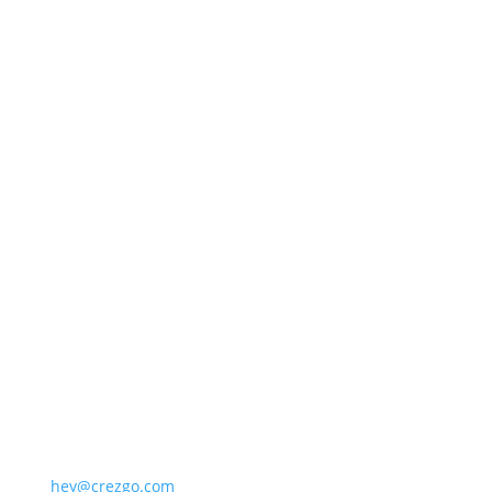
hey@crezgo.com