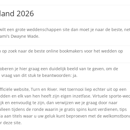
land 2026
 wilt een grote weddenschappen site dan moet je naar de beste, ne
iami’s Dwayne Wade.
u op zoek naar de beste online bookmakers voor het wedden op
oberen je hier graag een duidelijk beeld van te geven, om de
 vraag van dit stuk te beantwoorden: ja.
iciële website, Turn en River. Het toernooi liep echter uit op een
edden en elk van hen heeft zijn eigen inzetfase. Virtuele sporte-w
jk en eenvoudig te zijn, dan verwijzen we je graag door naar
leen tijdens de ronde waarin je gratis spins kunt verdienen, tips
ala aan titels waar u uw geluk kunt beproeven met de welkomstbon
r deze site.