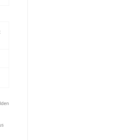
t
edden
us