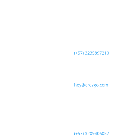
(+57) 3235897210
hey@crezgo.com
(+57) 3209406057