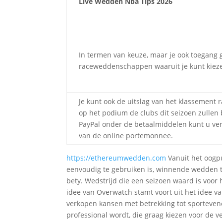
Live Wedden Nba Tips 2026
In termen van keuze, maar je ook toegang ge
raceweddenschappen waaruit je kunt kiez
Je kunt ook de uitslag van het klassement
op het podium de clubs dit seizoen zullen
PayPal onder de betaalmiddelen kunt u ver
van de online portemonnee.
https://ethereumwedden.com
Vanuit het oogp
eenvoudig te gebruiken is, winnende wedden tip
bety. Wedstrijd die een seizoen waard is voor
idee van Overwatch stamt voort uit het idee v
verkopen kansen met betrekking tot sporteven
professional wordt, die graag kiezen voor de 