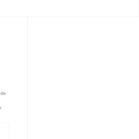
nde
n