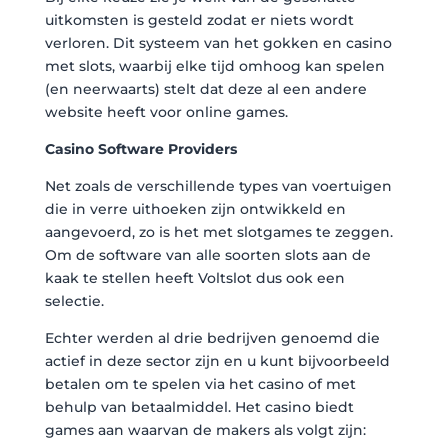
uitkomsten is gesteld zodat er niets wordt
verloren. Dit systeem van het gokken en casino
met slots, waarbij elke tijd omhoog kan spelen
(en neerwaarts) stelt dat deze al een andere
website heeft voor online games.
Casino Software Providers
Net zoals de verschillende types van voertuigen
die in verre uithoeken zijn ontwikkeld en
aangevoerd, zo is het met slotgames te zeggen.
Om de software van alle soorten slots aan de
kaak te stellen heeft Voltslot dus ook een
selectie.
Echter werden al drie bedrijven genoemd die
actief in deze sector zijn en u kunt bijvoorbeeld
betalen om te spelen via het casino of met
behulp van betaalmiddel. Het casino biedt
games aan waarvan de makers als volgt zijn: