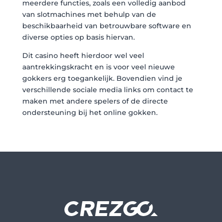
meerdere functies, zoals een volledig aanbod
van slotmachines met behulp van de
beschikbaarheid van betrouwbare software en
diverse opties op basis hiervan.
Dit casino heeft hierdoor wel veel
aantrekkingskracht en is voor veel nieuwe
gokkers erg toegankelijk. Bovendien vind je
verschillende sociale media links om contact te
maken met andere spelers of de directe
ondersteuning bij het online gokken.