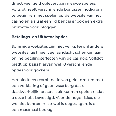
direct veel geld oplevert aan nieuwe spelers.
Voltslot heeft verschillende bonussen nodig om
te beginnen met spelen op de website van het
casino en als u al een lid bent is er ook een extra
promotie voor inloggen.
Betalings- en Uitbetaalopties
Sommige websites zijn niet veilig, terwijl andere
websites juist heel veel aandacht schenken aan
online betalingseffecten van de casino’s. Voltslot
biedt op basis hiervan wel 10 verschillende
opties voor gokkers.
Het biedt een combinatie van geld inzetten met
een verklaring of geen waarborg dat u
daadwerkelijk het spel zult kunnen spelen nadat
u deze hebt bevestigd. Voor de hoge risico, die
we niet kennen maar wel is opgeslagen, is er
een maximaal bedrag.