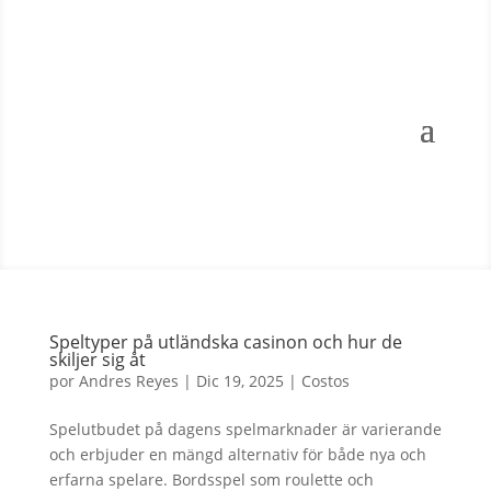
Speltyper på utländska casinon och hur de
skiljer sig åt
por
Andres Reyes
|
Dic 19, 2025
|
Costos
Spelutbudet på dagens spelmarknader är varierande
och erbjuder en mängd alternativ för både nya och
erfarna spelare. Bordsspel som roulette och