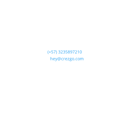
(+57) 3235897210
hey@crezgo.com