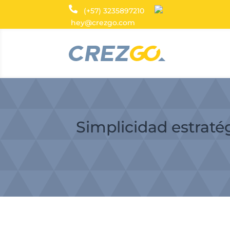
(+57) 3235897210
hey@crezgo.com
Simplicidad estrat